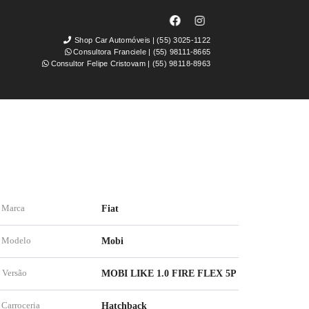
Shop Car Automóveis | (55) 3025-1122
Consultora Franciele | (55) 98111-8665
Consultor Felipe Cristovam | (55) 98118-8963
Marca
Fiat
Modelo
Mobi
Versão
MOBI LIKE 1.0 FIRE FLEX 5P
Carroceria
Hatchback