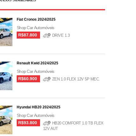
Fiat Cronos 2024/2025
Shop Car Automóveis
R$87.800
DRIVE 1.3
Renault Kwid 2024/2025
Shop Car Automóveis
R$60.900
ZEN 1.0 FLEX 12V 5P MEC.
Hyundai HB20 2024/2025
Shop Car Automóveis
R$93.800
HB20 COMFORT 1.0 TB FLEX
12V AUT