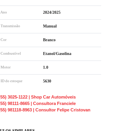
Ano
2024/2025
Transmissão
Manual
Cor
Branco
Combustível
Etanol/Gasolina
Motor
1.0
ID do estoque
5630
(55) 3025-1122 | Shop Car Automóveis
(55) 98111-8665 | Consultora Franciele
(55) 981118-8963 | Consultor Felipe Cristovan
ULOS SIMILARES